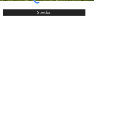
Senden
SEE
APPARTEMENTS
KLEINBICHLER
Molkereistrasse 34
A-9583 Faak am See
Mobil:
+43 664 461 5606
E-Mail:
sabinekleini@hotmail.com
Web:
www.fewo-kleinbichler.at