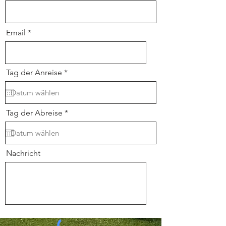
Email
r
Tag der Anreise
*
e
q
u
i
r
r
Tag der Abreise
*
e
e
d
q
u
i
r
Nachricht
e
d